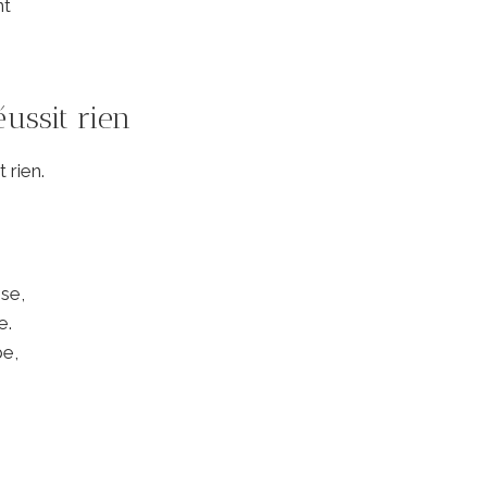
nt
éussit rien
 rien.
se,
e.
be,