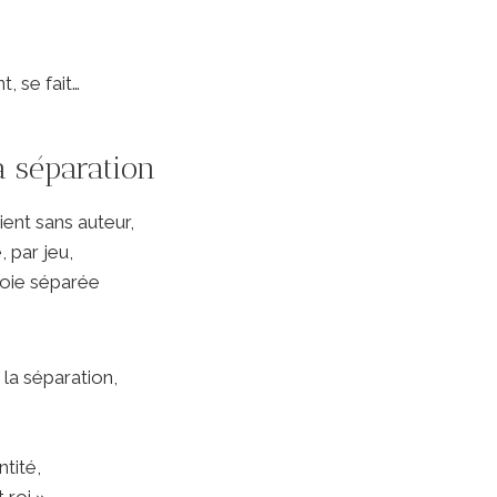
, se fait…
a séparation
ient sans auteur,
, par jeu,
roie séparée
 la séparation,
tité,
 roi ».