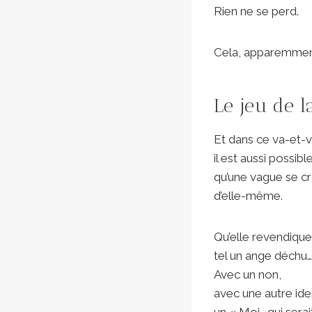
Rien ne se perd.
Cela, apparemment
Le jeu de l
Et dans ce va-et-v
il est aussi possible
qu’une vague se c
d’elle-même.
Qu’elle revendique
tel un ange déchu…
Avec un non,
avec une autre iden
un « Moi… qui serait