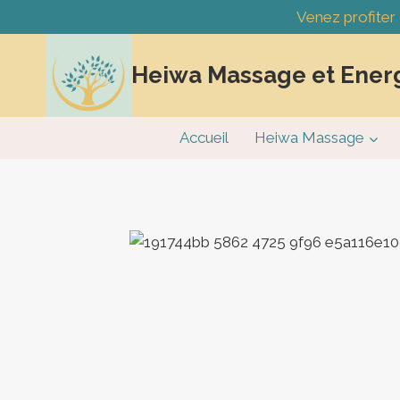
Aller
Venez profiter
au
contenu
Heiwa Massage et Ener
Accueil
Heiwa Massage