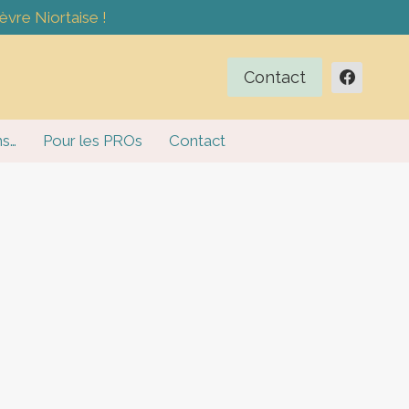
èvre Niortaise !
Contact
ns…
Pour les PROs
Contact