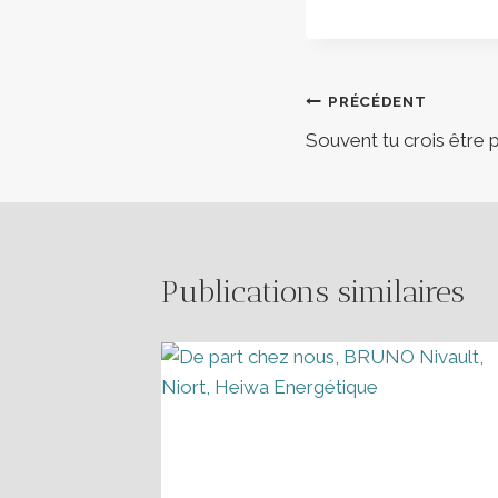
Navigation
PRÉCÉDENT
Souvent tu crois être 
de
l’article
Publications similaires