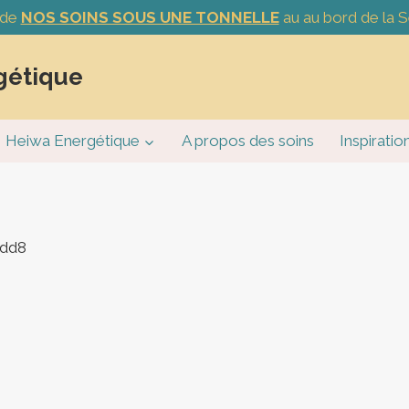
 de
NOS SOINS SOUS UNE TONNELLE
au au bord de la S
gétique
Heiwa Energétique
A propos des soins
Inspiratio