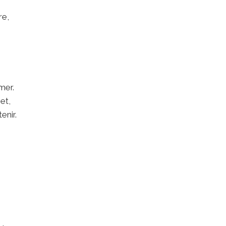
re,
mer.
et,
enir.