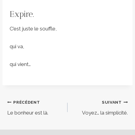
Expire.
C’est juste le souffle,
qui va,
qui vient…
Navigation
PRÉCÉDENT
SUIVANT
Le bonheur est là.
Voyez… la simplicité.
de
l’article