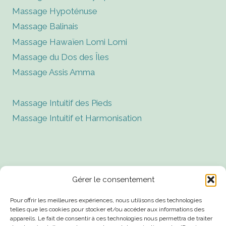
Massage Hypoténuse
Massage Balinais
Massage Hawaïen Lomi Lomi
Massage du Dos des Îles
Massage Assis Amma
Massage Intuitif des Pieds
Massage Intuitif et Harmonisation
✉️ contact@heiwa-niort.fr
Gérer le consentement
Pour offrir les meilleures expériences, nous utilisons des technologies
Massages 📞 06.13.46.26.05
telles que les cookies pour stocker et/ou accéder aux informations des
appareils. Le fait de consentir à ces technologies nous permettra de traiter