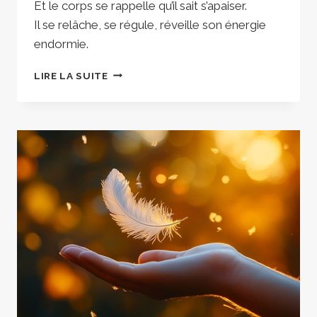
Et le corps se rappelle qu’il sait s’apaiser.
Il se relâche, se régule, réveille son énergie
endormie.
LA
LIRE LA SUITE
RÉFLEXOLOGIE
PLANTAIRE,
ÇA
SERT
À
QUOI
?