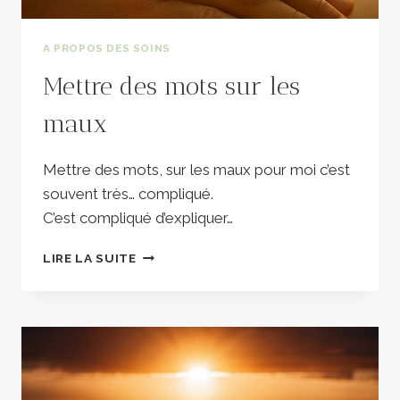
A PROPOS DES SOINS
Mettre des mots sur les
maux
Mettre des mots, sur les maux pour moi c’est
souvent très… compliqué.
C’est compliqué d’expliquer…
METTRE
LIRE LA SUITE
DES
MOTS
SUR
LES
MAUX