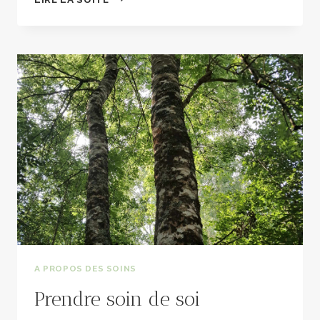
SI
ON
SE
SOUVENAIT
QUE
LE
PREMIER
LANGAGE,
C’EST
LE
TOUCHER
?
A PROPOS DES SOINS
Prendre soin de soi