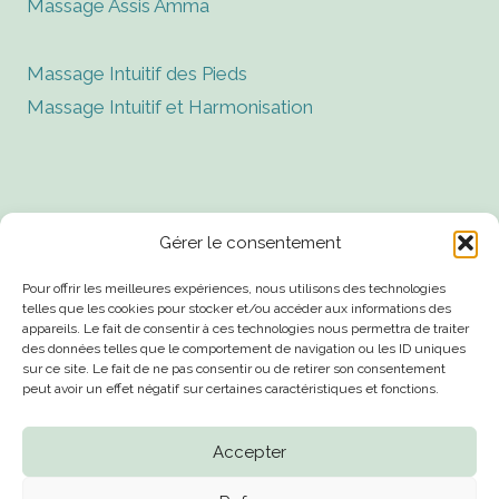
Massage Assis Amma
Massage Intuitif des Pieds
Massage Intuitif et Harmonisation
✉️ contact@heiwa-niort.fr
Gérer le consentement
Pour offrir les meilleures expériences, nous utilisons des technologies
Massages 📞 06.13.46.26.05
telles que les cookies pour stocker et/ou accéder aux informations des
appareils. Le fait de consentir à ces technologies nous permettra de traiter
des données telles que le comportement de navigation ou les ID uniques
Energétique 📞 07.83.99.22.01
sur ce site. Le fait de ne pas consentir ou de retirer son consentement
peut avoir un effet négatif sur certaines caractéristiques et fonctions.
François - Niort - France
Accepter